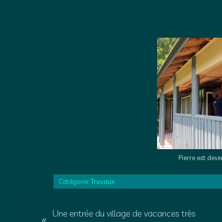
Pierre est deve
Catégorie:
Travaux
A
Une entrée du village de vacances très
«