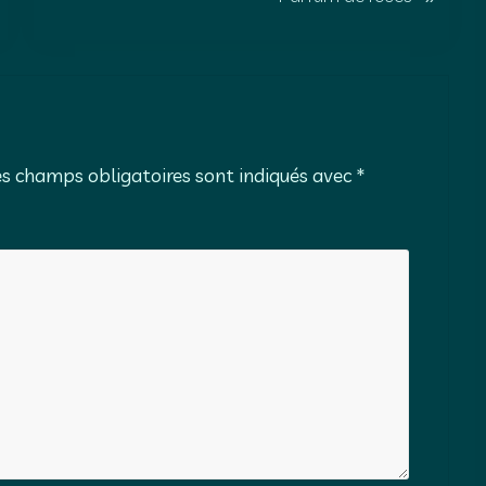
r
t
i
c
l
e
es champs obligatoires sont indiqués avec
*
s
u
i
v
a
n
t
: