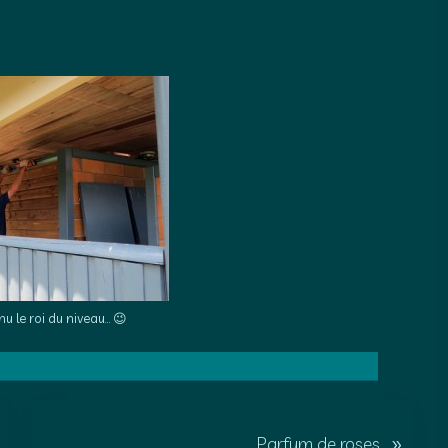
nu le roi du niveau… 😉
A
»
Parfum de roses