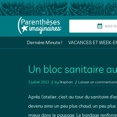
Passer
Passer
Passer
Passer
à
au
à
au
la
contenu
la
pied
Header
Header
navigation
principal
barre
de
Left
Right
camping
principale
latérale
page
principale
nature
Dernière Minute !
VACANCES ET WEEK-E
entre
lac
Un bloc sanitaire a
et
3 juillet 2013
// by
Stephan
//
Laisser un commentaire
forêt
en
Après l’atelier, c’est au tour du sanitaire d
Dordogne
devenu ainsi un peu plus chaud, un peu plus 
Périgord
mieux dans le paysage. Le bardage renforce