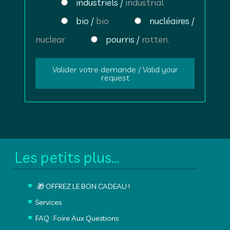
industriels /
industrial
bio /
bio
nucléaires /
nuclear
pourris /
rotten.
Footer
Les petits plus...
🎁 OFFREZ LE BON CADEAU !
Services
FAQ : Foire Aux Questions