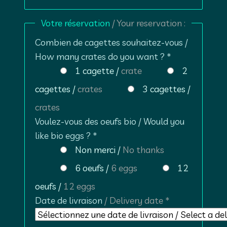
Votre réservation
/ Your reservation :
Combien de cagettes souhaitez-vous /
How many crates do you want ? *
1 cagette /
crate
2
cagettes /
crates
3 cagettes /
crates
Voulez-vous des oeufs bio / Would you
like bio eggs ? *
Non merci /
No thanks
6 oeufs /
6 eggs
12
oeufs /
12 eggs
Date de livraison
/ Delivery date *