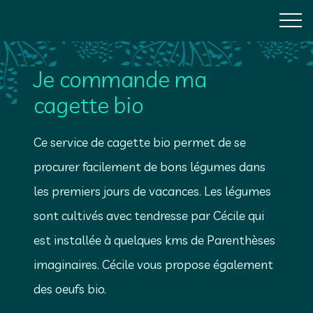
Menu
Passer
Passer
Men
au
au
camping
contenu
pied
nature
principal
de
Je commande ma
entre
page
cagette bio
lac
Ce service de cagette bio permet de se
et
procurer facilement de bons légumes dans
forêt
les premiers jours de vacances. Les légumes
en
sont cultivés avec tendresse par Cécile qui
Dordogne
est installée à quelques kms de Parenthèses
Périgord
imaginaires. Cécile vous propose également
Vert
des oeufs bio.